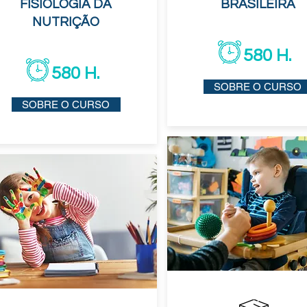
FISIOLOGIA DA
BRASILEIRA
NUTRIÇÃO
580 H.
580 H.
SOBRE O CURSO
SOBRE O CURSO