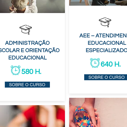
AEE – ATENDIME
ADMINISTRAÇÃO
EDUCACIONAL
SCOLAR E ORIENTAÇÃO
ESPECIALIZAD
EDUCACIONAL
640 H.
580 H.
SOBRE O CURSO
SOBRE O CURSO