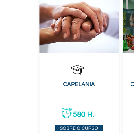
CAPELANIA
C
580 H.
SOBRE O CURSO