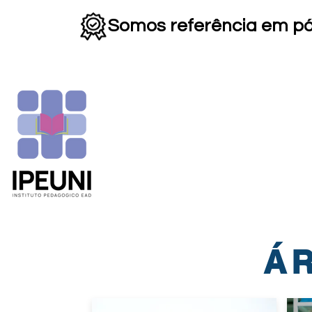
Somos referência em p
HOME
INSTITUCIONAL
▼
Á