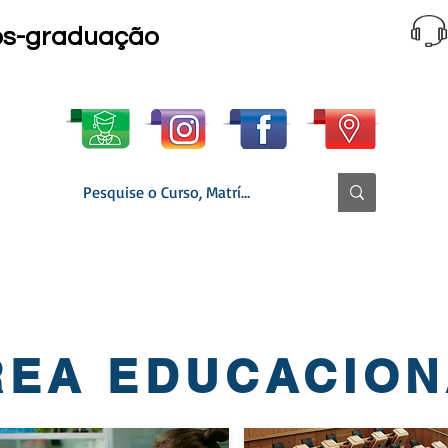
ós-graduação
 CURSO │ GRADE
MATRÍCULA ONLINE
▼ SECRETARIA
REA EDUCACION