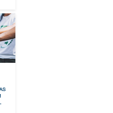
CAS
M
L