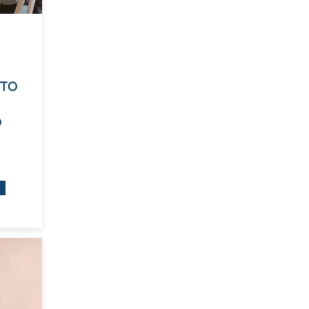
NTO
O