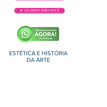
► LIGAMOS PARA VOCÊ
ESTÉTICA E HISTÓRIA
DA ARTE
OBJETIVO
Compreender a Arte como meio de
expressão e manifestação
estética, cultural e crítica; conhecer
diferentes manifestações
artísticas do ser humano e suas
principais características; refletir