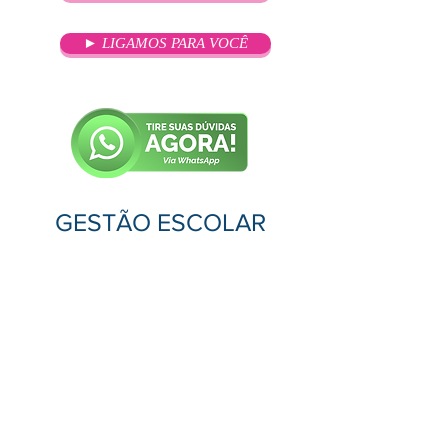
► LIGAMOS PARA VOCÊ
GESTÃO ESCOLAR
OBJETIVO
Proporcionar subsídios teóricos e
práticos para a qualificação do
gestor escolar na
perspectiva da gestão
democrática, contribuindo dessa
forma para a efetivação do direito
à educação escolar básica com
qualidade social.