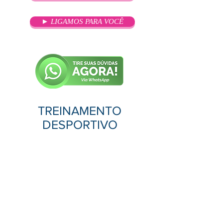
► LIGAMOS PARA VOCÊ
TREINAMENTO
DESPORTIVO
OBJETIVO
O professor de Educação Física é o
responsável pela seleção e
treinamento de jovens talentos na
escola. Um dos principais objetivos
deste profissional ao aplicar o
treinamento desportivo escolar é o