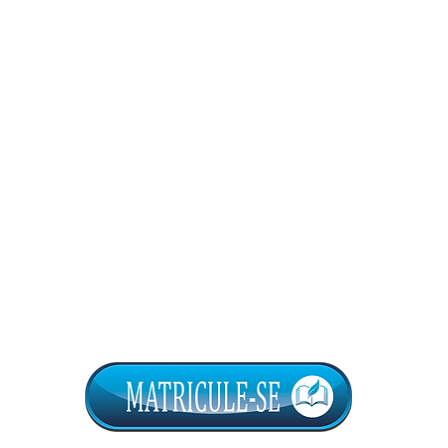
o
) ou (
Cartão
)
58
ão
)
ão
)
M
R$ 