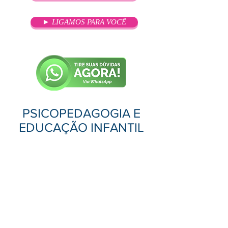
► LIGAMOS PARA VOCÊ
PSICOPEDAGOGIA E
EDUCAÇÃO INFANTIL
OBJETIVO
A Psicopedagogia é a área do
conhecimento que trabalha
diretamente com as dificuldades
das pessoas relacionadas à
aprendizagem, pois estuda como
se dá esse processo. Em geral, o