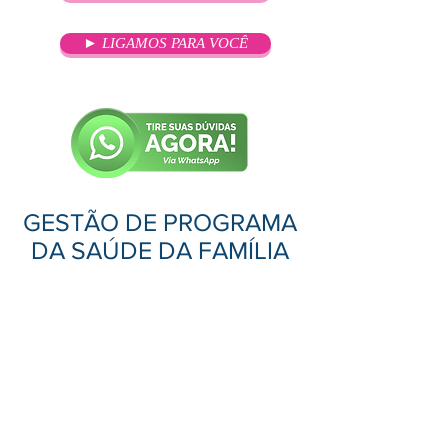
► LIGAMOS PARA VOCÊ
GESTÃO DE PROGRAMA
DA SAÚDE DA FAMÍLIA
OBJETIVO
A saúde da família está no primeiro
nível de atenção no Sistema Único
de Saúde (SUS) e é primordial para
a organização e o fortalecimento
da atenção básica à saúde.
O curso de Pós-Graduação em