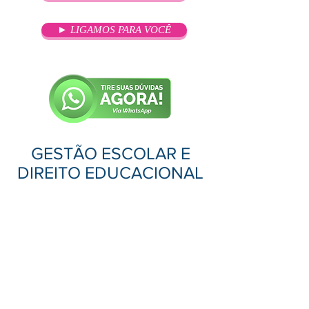
► LIGAMOS PARA VOCÊ
GESTÃO ESCOLAR E
DIREITO EDUCACIONAL
OBJETIVO
O curso tem por objetivo formar
especialistas capazes de trabalhar
com diferentes propostas político-
pedagógicas. Oferece condições
para atuação no cotidiano escolar,
propondo alternativas de