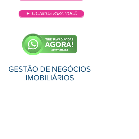
► LIGAMOS PARA VOCÊ
GESTÃO DE NEGÓCIOS
IMOBILIÁRIOS
OBJETIVO
Formar profissionais com os mais
sólidos conhecimentos específicos
em negócios imobiliários, bem como
prepará-los para um perfil
empreendedor para atuação no
mercado imobiliário.