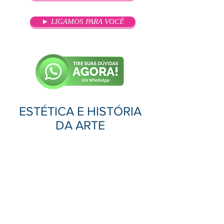
► LIGAMOS PARA VOCÊ
ESTÉTICA E HISTÓRIA
DA ARTE
OBJETIVO
Proporcionar formação continuada
a fim de promover e produzir
conhecimento sobre Africanidades
e Cultura Afro-Brasileira, favorecer
o combate ao racismo e atender as
Diretrizes Curriculares Nacionais