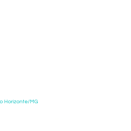
elo Horizonte/MG
Feito com ❤️ por Studio Stiffil