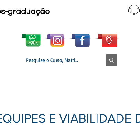
ós-graduação
 CURSO │ GRADE
MATRÍCULA ONLINE
▼ SECRETARIA
QUIPES E VIABILIDADE