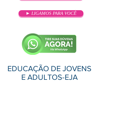
► LIGAMOS PARA VOCÊ
EDUCAÇÃO DE JOVENS
E ADULTOS-EJA
OBJETIVO
Os cursos livres têm como Base
Legal o Decreto Presidencial N°
5.154, de 23 de julho de 2004, Art. 1°
e 3° e PORTARIA
Nº 008, de 25/06/2002 publicado no
DIÁRIO OFICIAL – SC – Nº 16.935 –