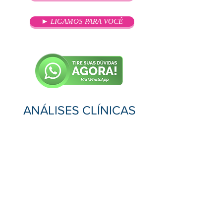
► LIGAMOS PARA VOCÊ
ANÁLISES CLÍNICAS
OBJETIVO
Proporcionar aos profissionais
conhecimentos das metodologias
aplicadas no isolamento e
identificação de micro-organismos
(agentes de moléstias infecto-
contagiosas e contaminantes de
águas e alimentos), etiopatogenia e
a prevenção das doenças