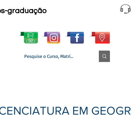
ós-graduação
 CURSO │ GRADE
MATRÍCULA ONLINE
▼ SECRETARIA
LICENCIATURA EM GEOGR