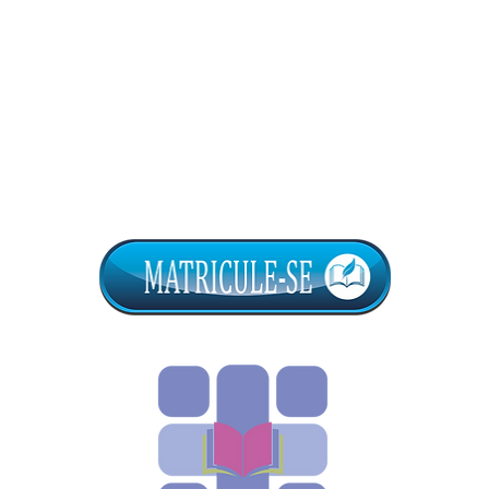
to
) ou (
Cartão
)
1.
ão
)
ão
)
M
ão
)
R$