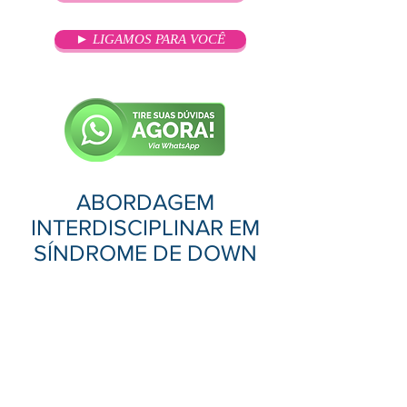
► LIGAMOS PARA VOCÊ
ABORDAGEM
INTERDISCIPLINAR EM
SÍNDROME DE DOWN
OBJETIVO
O objetivo principal de uma pós-
graduação em Abordagem
Interdisciplinar em Síndrome de
Down é formar profissionais
capazes de oferecer um suporte