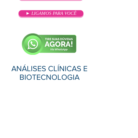
► LIGAMOS PARA VOCÊ
ANÁLISES CLÍNICAS E
BIOTECNOLOGIA
OBJETIVO
O objetivo geral de uma pós-
graduação em Análises Clínicas e
Biotecnologia é capacitar
profissionais para atuar tanto na
área de análises clínicas, com foco
em diagnóstico laboratorial, quanto