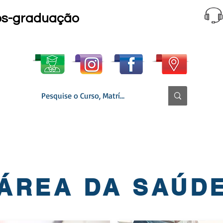
ós-graduação
 CURSO │ GRADE
MATRÍCULA ONLINE
▼ SECRETARIA
ÁREA DA SAÚD